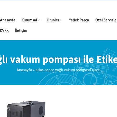
Anasayfa
Kurumsal
Ürünler
Yedek Parça
Özel Servisle
KVKK
İletişim
ğlı vakum pompası ile Etik
Anasayfa
»
atlas copco yağlı vakum pompasıEtiketi