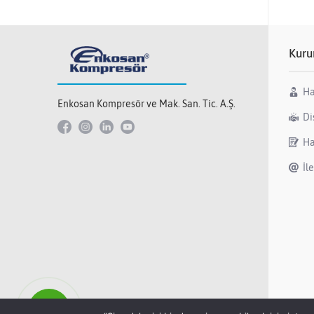
Kuru
Ha
Enkosan Kompresör ve Mak. San. Tic. A.Ş.
Di
Ha
İl